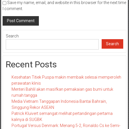
Save my name, email, and website in this browser for the next time
I comment.
Search
Search
Recent Posts
Kesehatan Titiek Puspa makin membaik selesai memperoleh
perawatan klinis
Menteri Bahlil akan masifkan pemakaian gas bumi untuk
rumah tangga
Media Vietnam Tanggapan Indonesia Bantai Bahrain,
Singgung Rekor ASEAN
Patrick Kluivert semangat melihat pertandingan pertama
kalinya di SUGBK
Portugal Versus Denmark: Menang 5-2, Ronaldo Cs ke Semi-