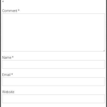
*
Comment
*
Name
*
Email
*
Website