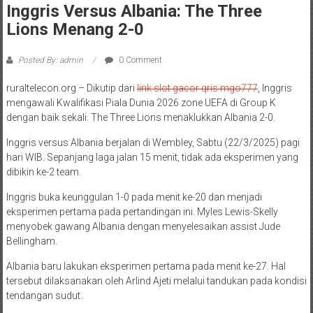
Inggris Versus Albania: The Three
Lions Menang 2-0
Posted By: admin
0 Comment
ruraltelecon.org – Dikutip dari
link slot gacor qris mgo777
, Inggris
mengawali Kwalifikasi Piala Dunia 2026 zone UEFA di Group K
dengan baik sekali. The Three Lions menaklukkan Albania 2-0.
Inggris versus Albania berjalan di Wembley, Sabtu (22/3/2025) pagi
hari WIB. Sepanjang laga jalan 15 menit, tidak ada eksperimen yang
dibikin ke-2 team.
Inggris buka keunggulan 1-0 pada menit ke-20 dan menjadi
eksperimen pertama pada pertandingan ini. Myles Lewis-Skelly
menyobek gawang Albania dengan menyelesaikan assist Jude
Bellingham.
Albania baru lakukan eksperimen pertama pada menit ke-27. Hal
tersebut dilaksanakan oleh Arlind Ajeti melalui tandukan pada kondisi
tendangan sudut.